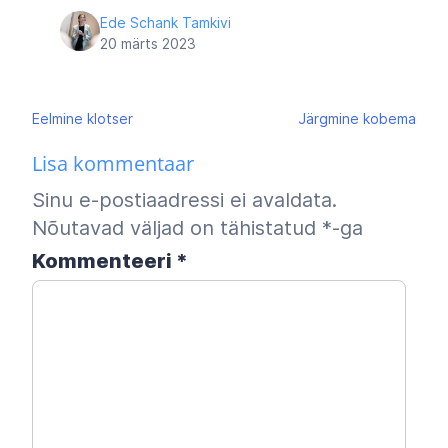
Ede Schank Tamkivi
20 märts 2023
Navigeerimine
Eelmine
klotser
Järgmine
kobema
Lisa kommentaar
Sinu e-postiaadressi ei avaldata.
Nõutavad väljad on tähistatud
*
-ga
Kommenteeri
*