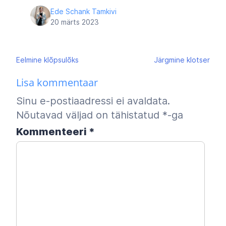
Ede Schank Tamkivi
20 märts 2023
Navigeerimine
Eelmine
klõpsulõks
Järgmine
klotser
Lisa kommentaar
Sinu e-postiaadressi ei avaldata.
Nõutavad väljad on tähistatud
*
-ga
Kommenteeri
*