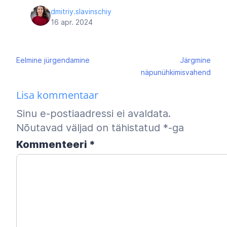
dmitriy.slavinschiy
16 apr. 2024
Navigeerimine
Eelmine
jürgendamine
Järgmine
näpunühkimisvahend
Lisa kommentaar
Sinu e-postiaadressi ei avaldata.
Nõutavad väljad on tähistatud
*
-ga
Kommenteeri
*