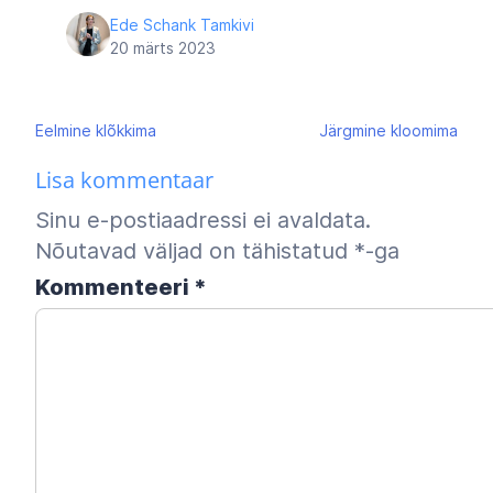
Ede Schank Tamkivi
20 märts 2023
Navigeerimine
Eelmine
klõkkima
Järgmine
kloomima
Lisa kommentaar
Sinu e-postiaadressi ei avaldata.
Nõutavad väljad on tähistatud
*
-ga
Kommenteeri
*