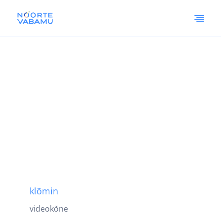
klõmin
videokõne