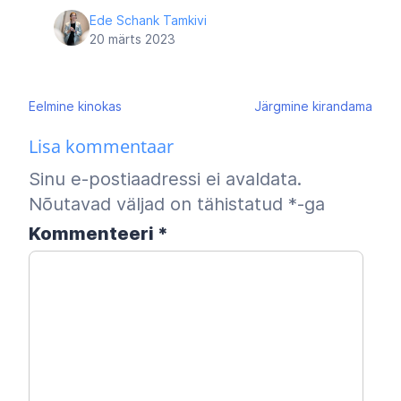
Ede Schank Tamkivi
20 märts 2023
Navigeerimine
Eelmine
kinokas
Järgmine
kirandama
Lisa kommentaar
Sinu e-postiaadressi ei avaldata.
Nõutavad väljad on tähistatud
*
-ga
Kommenteeri
*