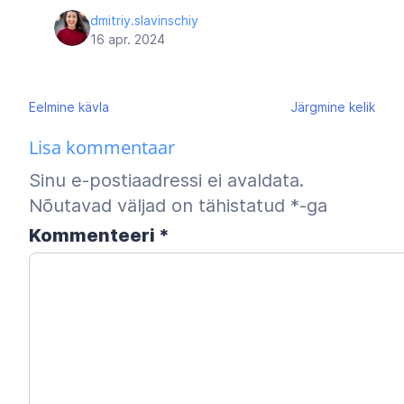
dmitriy.slavinschiy
16 apr. 2024
Navigeerimine
Eelmine
kävla
Järgmine
kelik
Lisa kommentaar
Sinu e-postiaadressi ei avaldata.
Nõutavad väljad on tähistatud
*
-ga
Kommenteeri
*