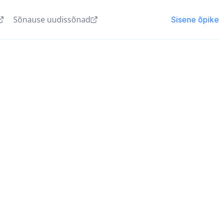
Sõnause uudissõnad
Sisene õpik