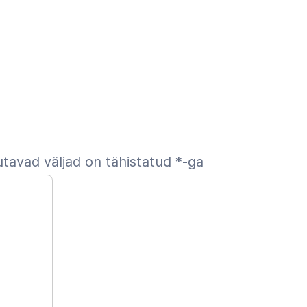
tavad väljad on tähistatud
*
-ga