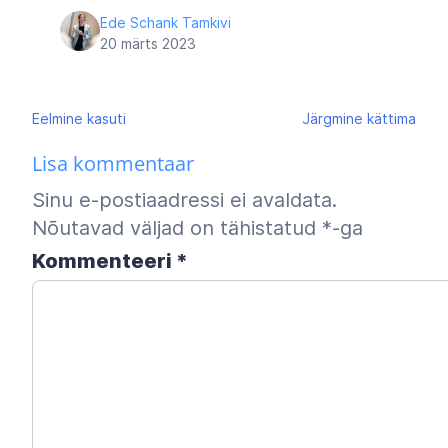
Ede Schank Tamkivi
20 märts 2023
Navigeerimine
Eelmine
kasuti
Järgmine
kättima
Lisa kommentaar
Sinu e-postiaadressi ei avaldata.
Nõutavad väljad on tähistatud
*
-ga
Kommenteeri
*