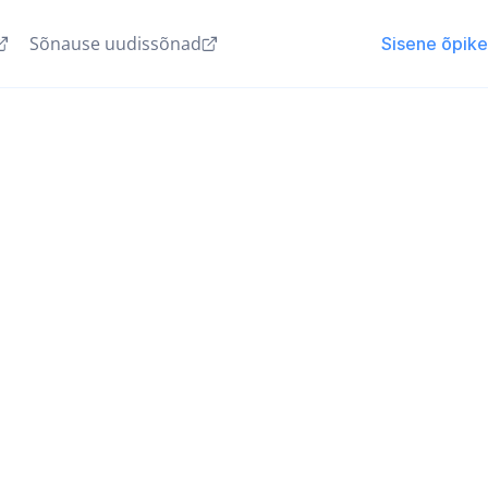
Sõnause uudissõnad
Sisene õpik