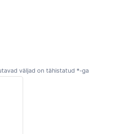
tavad väljad on tähistatud
*
-ga