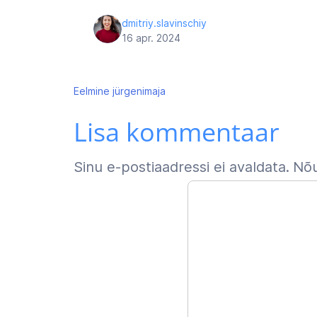
dmitriy.slavinschiy
16 apr. 2024
Navigeerimine
Eelmine
jürgenimaja
Lisa kommentaar
Sinu e-postiaadressi ei avaldata.
Nõu