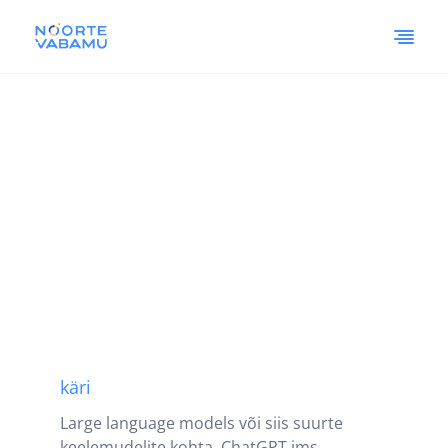
käri
Large language models või siis suurte
keelemudelite kohta. ChatGPT jms.