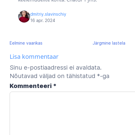
dmitriy.slavinschiy
16 apr. 2024
Navigeerimine
Eelmine
vaarikas
Järgmine
lastela
Lisa kommentaar
Sinu e-postiaadressi ei avaldata.
Nõutavad väljad on tähistatud
*
-ga
Kommenteeri
*