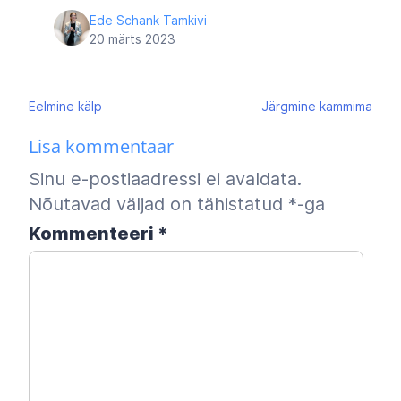
Ede Schank Tamkivi
20 märts 2023
Navigeerimine
Eelmine
kälp
Järgmine
kammima
Lisa kommentaar
Sinu e-postiaadressi ei avaldata.
Nõutavad väljad on tähistatud
*
-ga
Kommenteeri
*