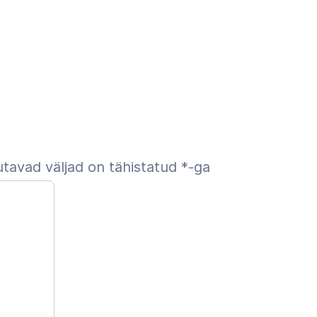
tavad väljad on tähistatud
*
-ga