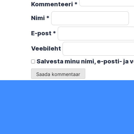
Kommenteeri
*
Nimi
*
E-post
*
Veebileht
Salvesta minu nimi, e-posti- ja