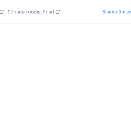
Sõnause uudissõnad
Sisene õpik