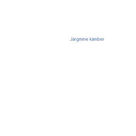
Järgmine
kämber