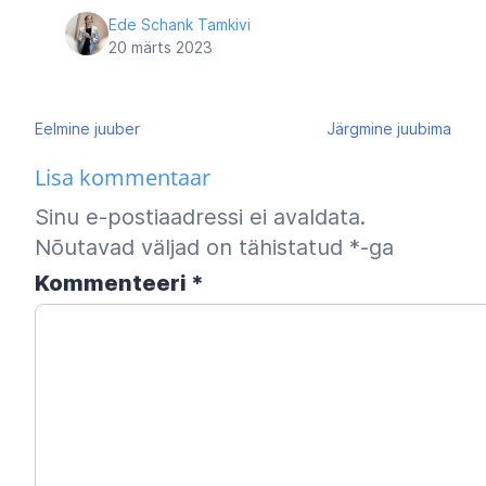
Ede Schank Tamkivi
20 märts 2023
Navigeerimine
Eelmine
juuber
Järgmine
juubima
Lisa kommentaar
Sinu e-postiaadressi ei avaldata.
Nõutavad väljad on tähistatud
*
-ga
Kommenteeri
*