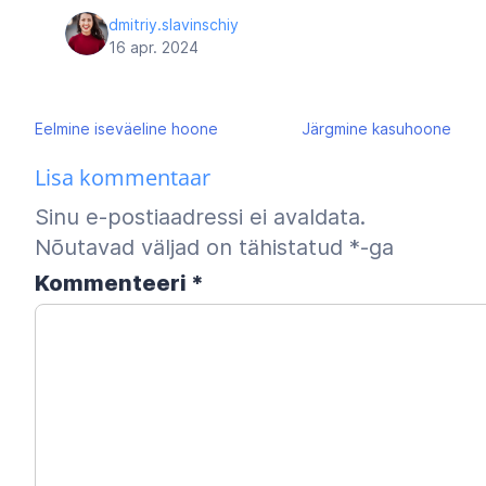
dmitriy.slavinschiy
16 apr. 2024
Navigeerimine
Eelmine
iseväeline hoone
Järgmine
kasuhoone
Lisa kommentaar
Sinu e-postiaadressi ei avaldata.
Nõutavad väljad on tähistatud
*
-ga
Kommenteeri
*