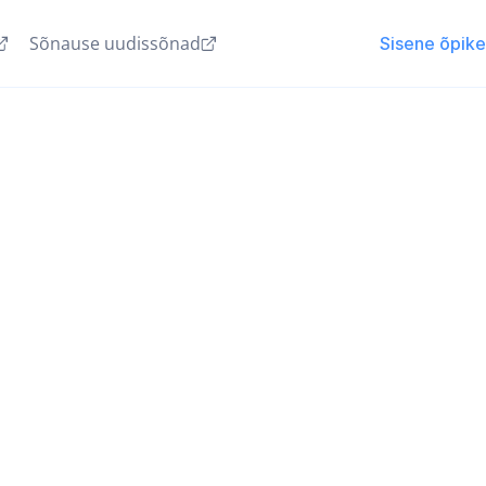
Sõnause uudissõnad
Sisene õpik