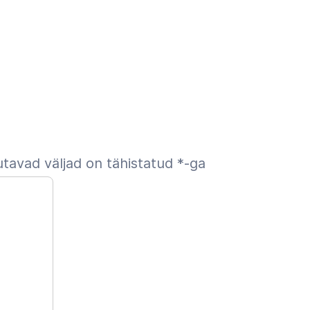
tavad väljad on tähistatud
*
-ga