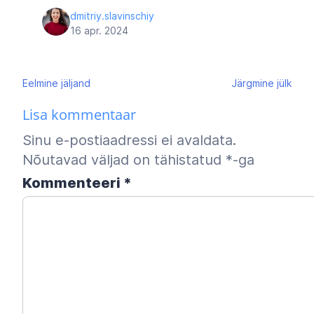
dmitriy.slavinschiy
16 apr. 2024
Navigeerimine
Eelmine
jäljand
Järgmine
jülk
Lisa kommentaar
Sinu e-postiaadressi ei avaldata.
Nõutavad väljad on tähistatud
*
-ga
Kommenteeri
*