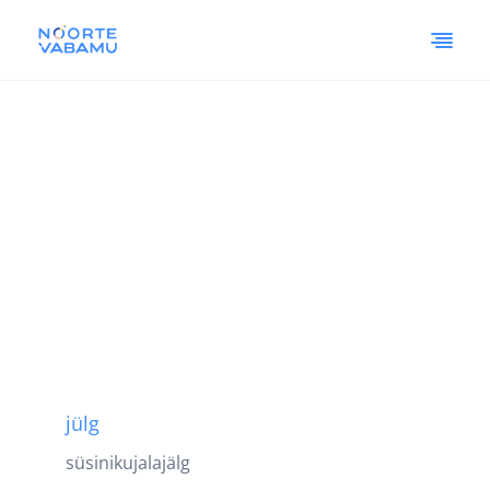
jülg
süsinikujalajälg