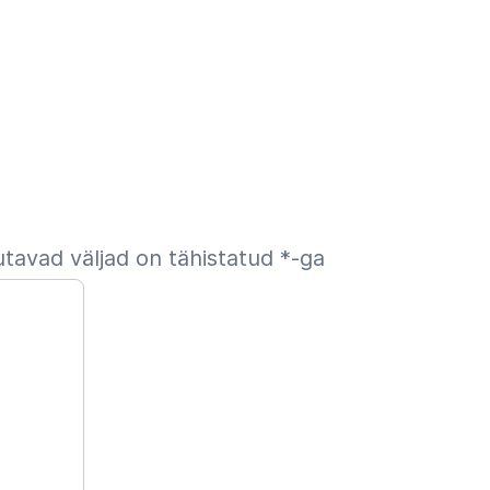
tavad väljad on tähistatud
*
-ga