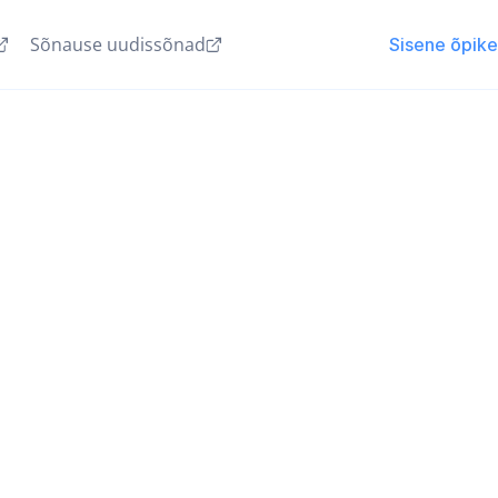
Sõnause uudissõnad
Sisene õpik