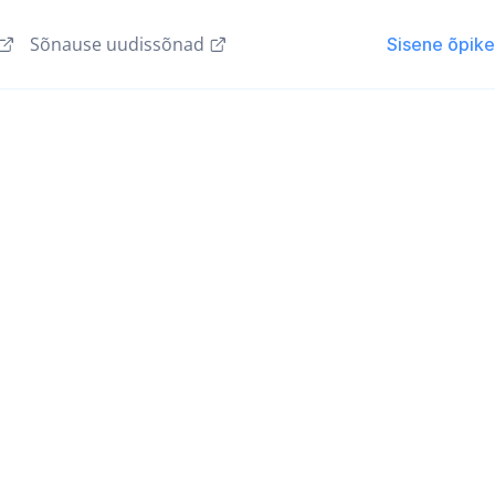
Sõnause uudissõnad
Sisene õpik