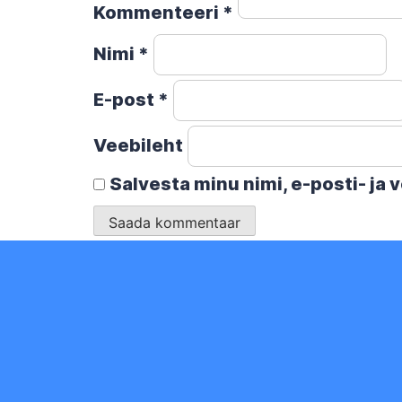
Kommenteeri
*
Nimi
*
E-post
*
Veebileht
Salvesta minu nimi, e-posti- ja