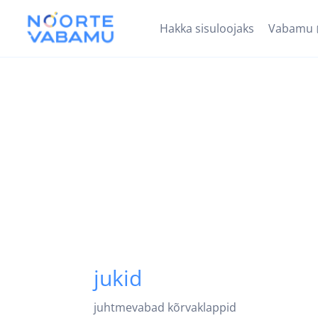
Hakka sisuloojaks
Vabamu
jukid
juhtmevabad kõrvaklappid