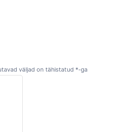
tavad väljad on tähistatud
*
-ga