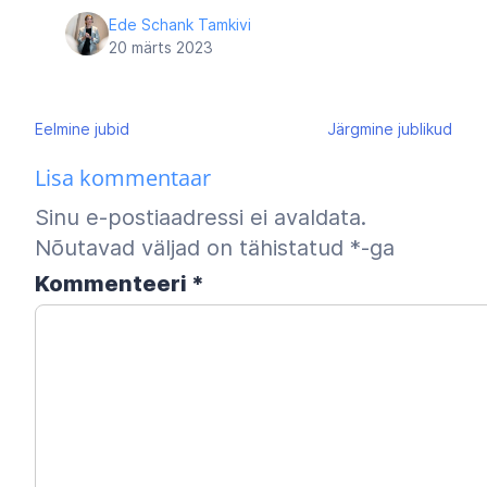
Ede Schank Tamkivi
20 märts 2023
Navigeerimine
Eelmine
jubid
Järgmine
jublikud
Lisa kommentaar
Sinu e-postiaadressi ei avaldata.
Nõutavad väljad on tähistatud
*
-ga
Kommenteeri
*