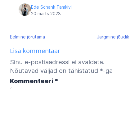
Ede Schank Tamkivi
20 märts 2023
Navigeerimine
Eelmine
jörutama
Järgmine
jõudik
Lisa kommentaar
Sinu e-postiaadressi ei avaldata.
Nõutavad väljad on tähistatud
*
-ga
Kommenteeri
*