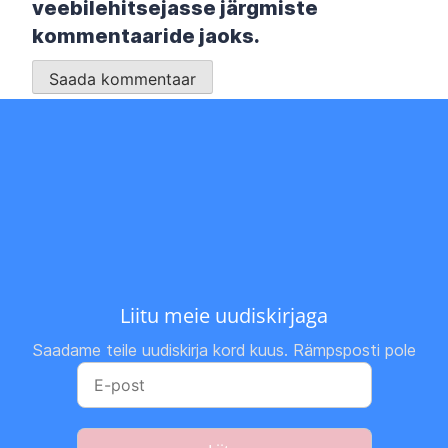
veebilehitsejasse järgmiste
kommentaaride jaoks.
Liitu meie uudiskirjaga
Saadame teile uudiskirja kord kuus. Rämpsposti pole