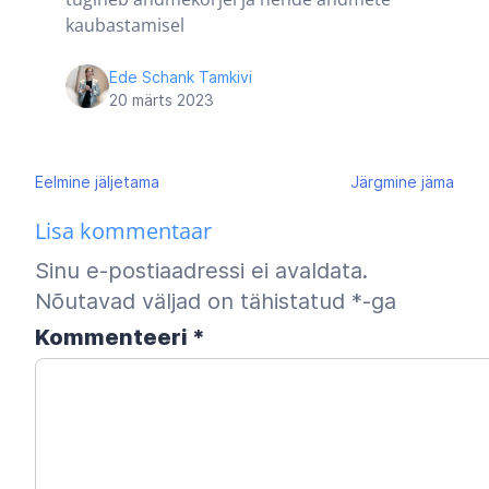
kaubastamisel
Ede Schank Tamkivi
20 märts 2023
Navigeerimine
Eelmine
jäljetama
Järgmine
jäma
Lisa kommentaar
Sinu e-postiaadressi ei avaldata.
Nõutavad väljad on tähistatud
*
-ga
Kommenteeri
*