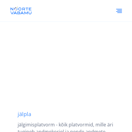
jälpla
jälgimisplatvorm - kõik platvormid, mille äri
tugineb andmekorjel ja nende andmete