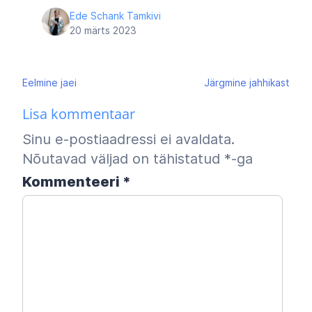
Ede Schank Tamkivi
20 märts 2023
Navigeerimine
Eelmine
jaei
Järgmine
jahhikast
Lisa kommentaar
Sinu e-postiaadressi ei avaldata.
Nõutavad väljad on tähistatud
*
-ga
Kommenteeri
*