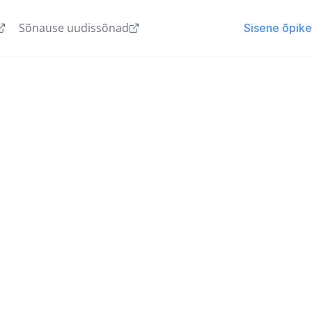
Sõnause uudissõnad
Sisene õpik