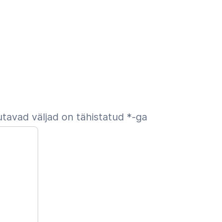
tavad väljad on tähistatud
*
-ga