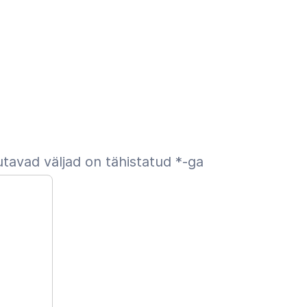
tavad väljad on tähistatud
*
-ga