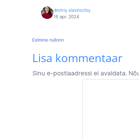
dmitriy.slavinschiy
16 apr. 2024
Navigeerimine
Eelmine
nullonn
Lisa kommentaar
Sinu e-postiaadressi ei avaldata.
Nõu