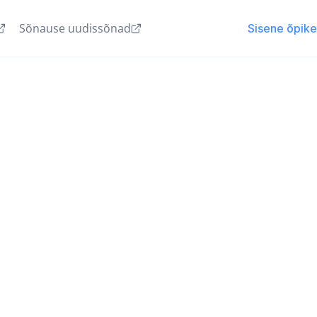
Sõnause uudissõnad
Sisene õpik