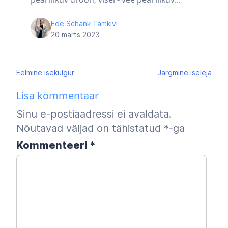
Ede Schank Tamkivi
20 märts 2023
Navigeerimine
Eelmine
isekulgur
Järgmine
iseleja
Lisa kommentaar
Sinu e-postiaadressi ei avaldata.
Nõutavad väljad on tähistatud
*
-ga
Kommenteeri
*