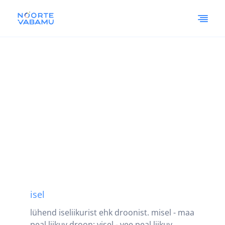
isel
lühend iseliikurist ehk droonist. misel - maa
peal liikuv droon; visel - vee peal liikuv...