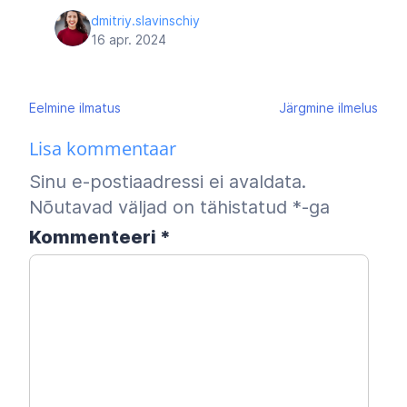
dmitriy.slavinschiy
16 apr. 2024
Navigeerimine
Eelmine
ilmatus
Järgmine
ilmelus
Lisa kommentaar
Sinu e-postiaadressi ei avaldata.
Nõutavad väljad on tähistatud
*
-ga
Kommenteeri
*