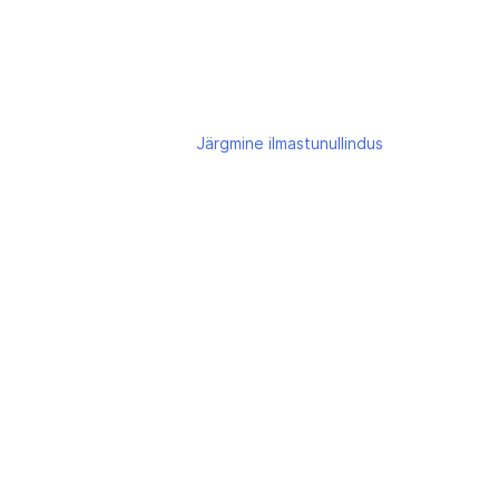
Järgmine
ilmastunullindus