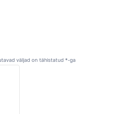
tavad väljad on tähistatud
*
-ga