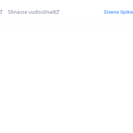
Sõnause uudissõnad
Sisene õpik