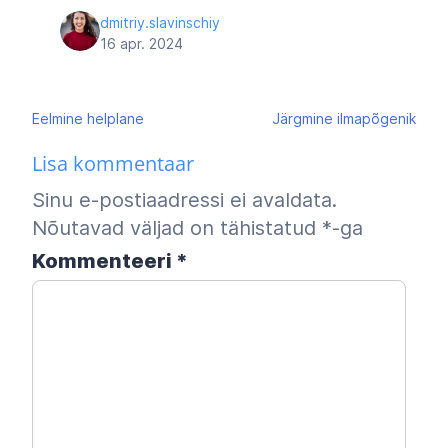
dmitriy.slavinschiy
16 apr. 2024
Navigeerimine
Eelmine
helplane
Järgmine
ilmapõgenik
Lisa kommentaar
Sinu e-postiaadressi ei avaldata.
Nõutavad väljad on tähistatud
*
-ga
Kommenteeri
*