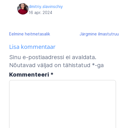
dmitriy.slavinschiy
16 apr. 2024
Navigeerimine
Eelmine
heitmetasalik
Järgmine
ilmastutruu
Lisa kommentaar
Sinu e-postiaadressi ei avaldata.
Nõutavad väljad on tähistatud
*
-ga
Kommenteeri
*