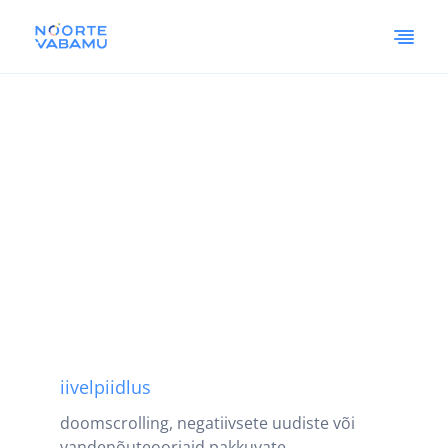
iivelpiidlus
doomscrolling, negatiivsete uudiste või
vandenõuteooriaid pakkuvate