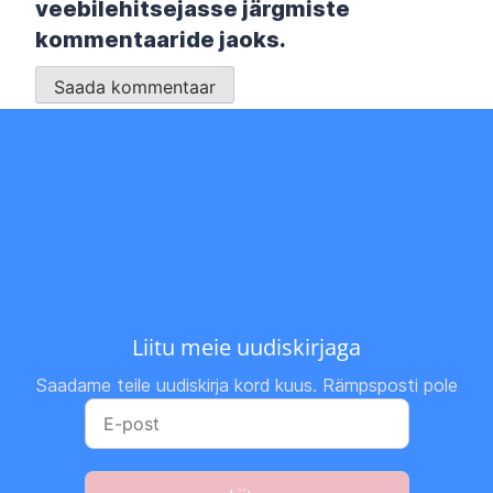
veebilehitsejasse järgmiste
kommentaaride jaoks.
Liitu meie uudiskirjaga
Saadame teile uudiskirja kord kuus. Rämpsposti pole