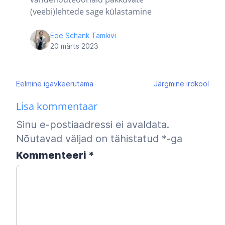
(veebi)lehtede sage külastamine
Ede Schank Tamkivi
20 märts 2023
Navigeerimine
Eelmine
igavkeerutama
Järgmine
irdkool
Lisa kommentaar
Sinu e-postiaadressi ei avaldata.
Nõutavad väljad on tähistatud
*
-ga
Kommenteeri
*