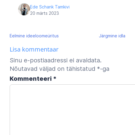
Ede Schank Tamkivi
20 märts 2023
Navigeerimine
Eelmine
ideeloomeüritus
Järgmine
idla
Lisa kommentaar
Sinu e-postiaadressi ei avaldata.
Nõutavad väljad on tähistatud
*
-ga
Kommenteeri
*