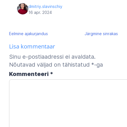
dmitriy.slavinschiy
16 apr. 2024
Navigeerimine
Eelmine
ajakurjandus
Järgmine
sinrakas
Lisa kommentaar
Sinu e-postiaadressi ei avaldata.
Nõutavad väljad on tähistatud
*
-ga
Kommenteeri
*