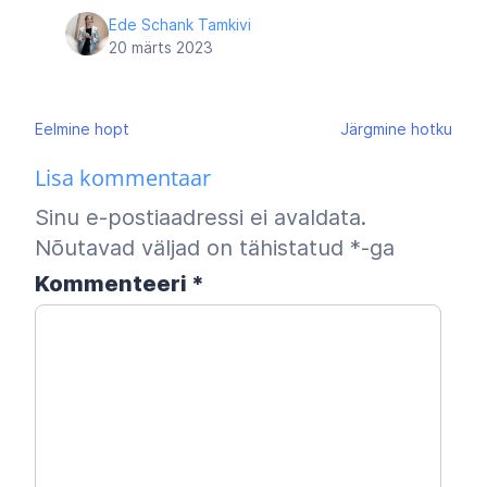
Ede Schank Tamkivi
20 märts 2023
Navigeerimine
Eelmine
hopt
Järgmine
hotku
Lisa kommentaar
Sinu e-postiaadressi ei avaldata.
Nõutavad väljad on tähistatud
*
-ga
Kommenteeri
*