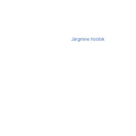
Järgmine
hööbik