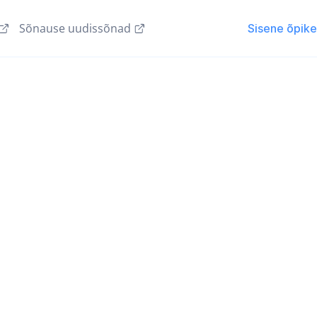
Sõnause uudissõnad
Sisene õpik