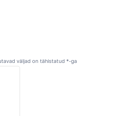
tavad väljad on tähistatud
*
-ga