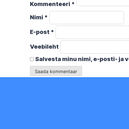
Kommenteeri
*
Nimi
*
E-post
*
Veebileht
Salvesta minu nimi, e-posti- ja