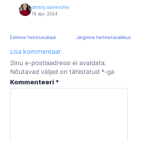
dmitriy.slavinschiy
16 apr. 2024
Navigeerimine
Eelmine
heitetasakaal
Järgmine
heitmetasalikkus
Lisa kommentaar
Sinu e-postiaadressi ei avaldata.
Nõutavad väljad on tähistatud
*
-ga
Kommenteeri
*