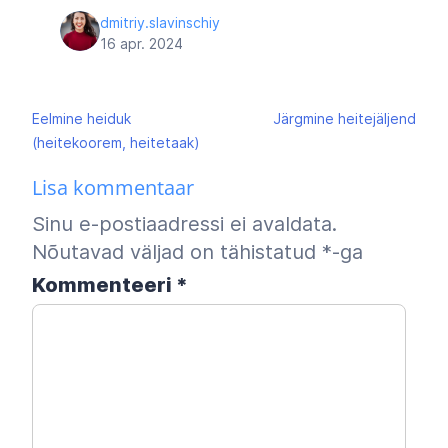
dmitriy.slavinschiy
16 apr. 2024
Navigeerimine
Eelmine
heiduk
Järgmine
heitejäljend
(heitekoorem, heitetaak)
Lisa kommentaar
Sinu e-postiaadressi ei avaldata.
Nõutavad väljad on tähistatud
*
-ga
Kommenteeri
*