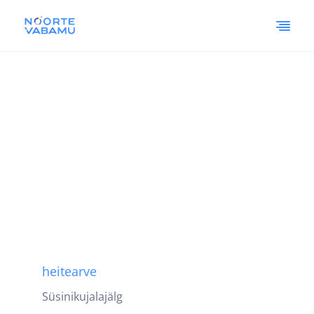
heitearve
Süsinikujalajälg