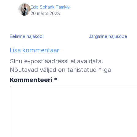
Ede Schank Tamkivi
20 märts 2023
Navigeerimine
Eelmine
hajakool
Järgmine
hajusõpe
Lisa kommentaar
Sinu e-postiaadressi ei avaldata.
Nõutavad väljad on tähistatud
*
-ga
Kommenteeri
*