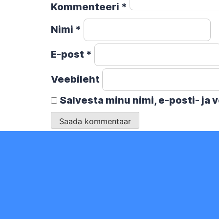
Kommenteeri
*
Nimi
*
E-post
*
Veebileht
Salvesta minu nimi, e-posti- ja