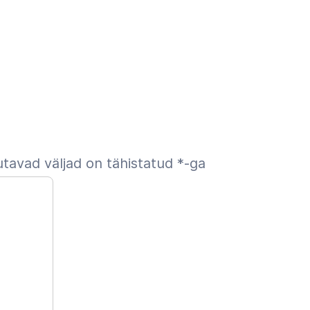
tavad väljad on tähistatud
*
-ga