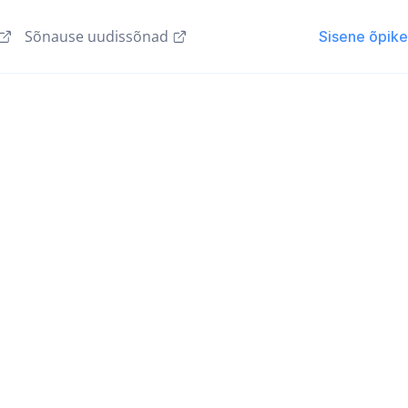
Sõnause uudissõnad
Sisene õpik