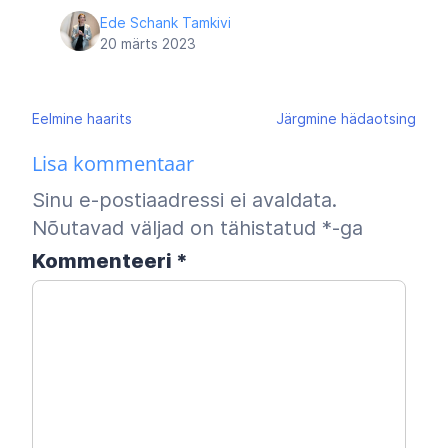
Ede Schank Tamkivi
20 märts 2023
Navigeerimine
Eelmine
haarits
Järgmine
hädaotsing
Lisa kommentaar
Sinu e-postiaadressi ei avaldata.
Nõutavad väljad on tähistatud
*
-ga
Kommenteeri
*