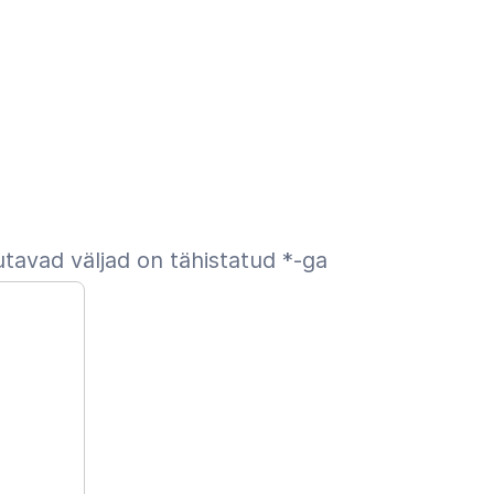
tavad väljad on tähistatud
*
-ga