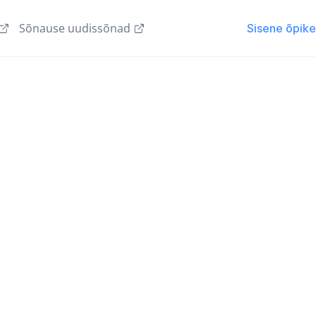
Sõnause uudissõnad
Sisene õpik