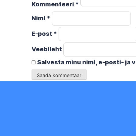
Kommenteeri
*
Nimi
*
E-post
*
Veebileht
Salvesta minu nimi, e-posti- ja