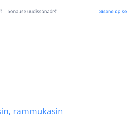
Sõnause uudissõnad
Sisene õpik
asin, rammukasin