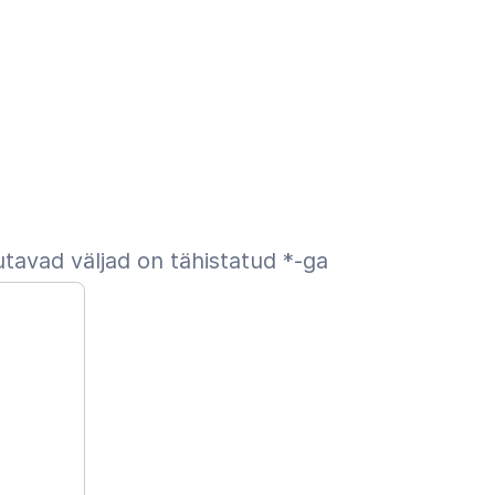
tavad väljad on tähistatud
*
-ga