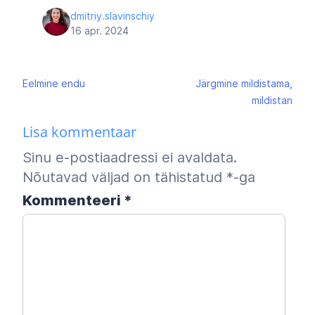
dmitriy.slavinschiy
16 apr. 2024
Navigeerimine
Eelmine
endu
Järgmine
mildistama,
mildistan
Lisa kommentaar
Sinu e-postiaadressi ei avaldata.
Nõutavad väljad on tähistatud
*
-ga
Kommenteeri
*