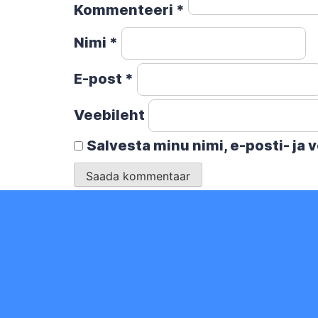
Kommenteeri
*
Nimi
*
E-post
*
Veebileht
Salvesta minu nimi, e-posti- ja