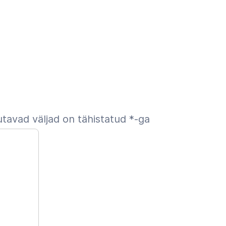
tavad väljad on tähistatud
*
-ga