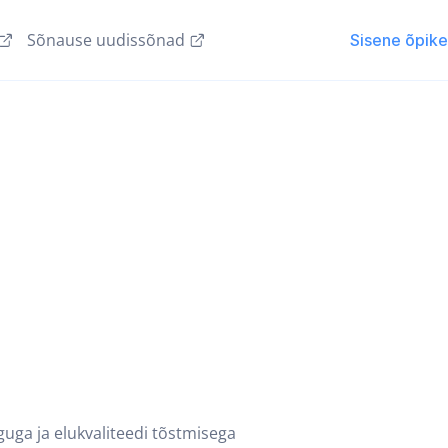
Sõnause uudissõnad
Sisene õpik
guga ja elukvaliteedi tõstmisega