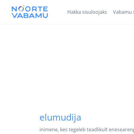
Hakka sisuloojaks
Vabamu
elumudija
inimene, kes tegeleb teadlikult enesearen