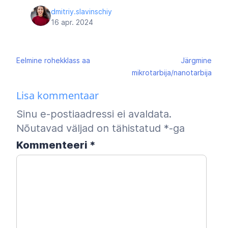
dmitriy.slavinschiy
16 apr. 2024
Navigeerimine
Eelmine
rohekklass aa
Järgmine
mikrotarbija/nanotarbija
Lisa kommentaar
Sinu e-postiaadressi ei avaldata.
Nõutavad väljad on tähistatud
*
-ga
Kommenteeri
*