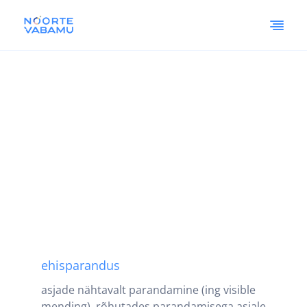
ehisparandus
asjade nähtavalt parandamine (ing visible
mending), rõhutades parandamisega asjale