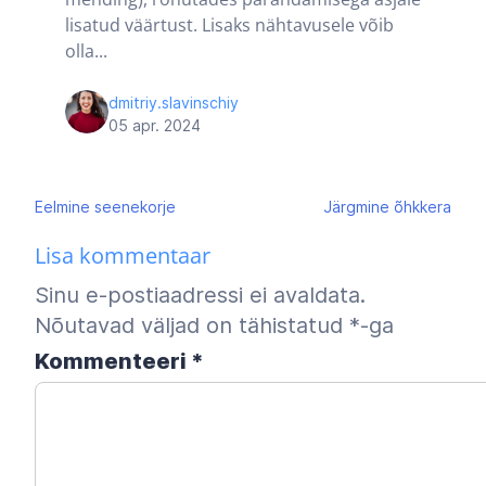
lisatud väärtust. Lisaks nähtavusele võib
olla...
dmitriy.slavinschiy
05 apr. 2024
Navigeerimine
Eelmine
seenekorje
Järgmine
õhkkera
Lisa kommentaar
Sinu e-postiaadressi ei avaldata.
Nõutavad väljad on tähistatud
*
-ga
Kommenteeri
*