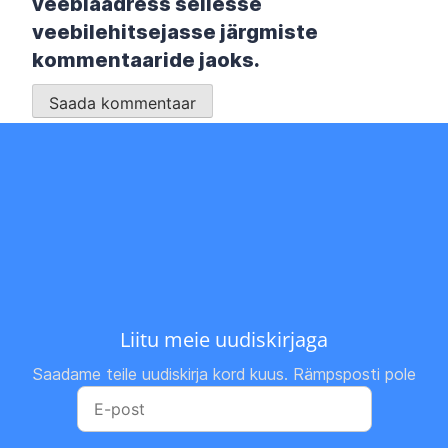
veebiaadress sellesse
veebilehitsejasse järgmiste
kommentaaride jaoks.
Liitu meie uudiskirjaga
Saadame teile uudiskirja kord kuus. Rämpsposti pole