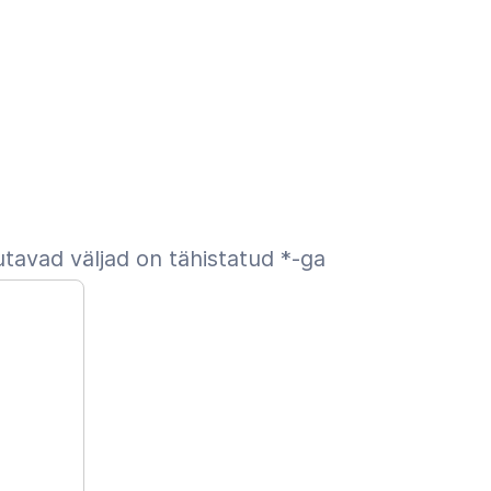
tavad väljad on tähistatud
*
-ga