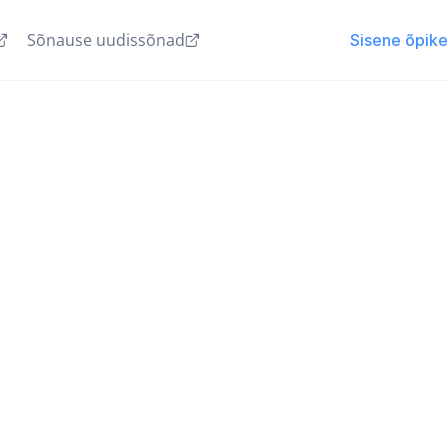
Sõnause uudissõnad
Sisene õpik