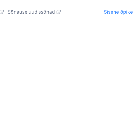
Sõnause uudissõnad
Sisene õpik