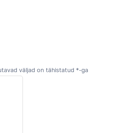
tavad väljad on tähistatud
*
-ga