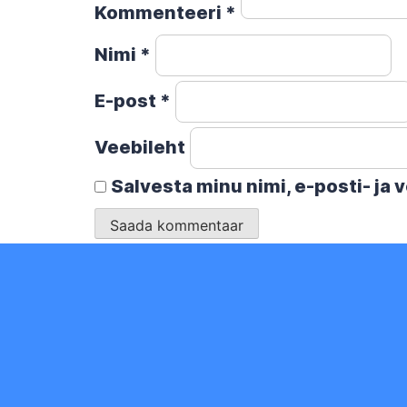
Kommenteeri
*
Nimi
*
E-post
*
Veebileht
Salvesta minu nimi, e-posti- ja