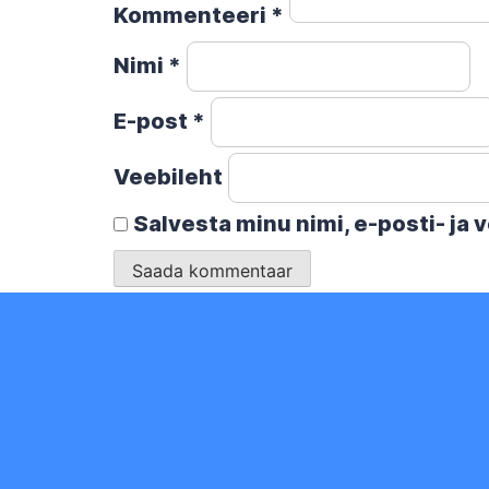
Kommenteeri
*
Nimi
*
E-post
*
Veebileht
Salvesta minu nimi, e-posti- ja