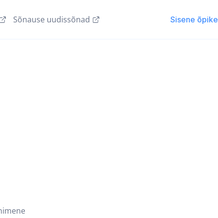
Sõnause uudissõnad
Sisene õpik
inimene