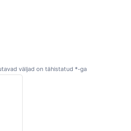
tavad väljad on tähistatud
*
-ga