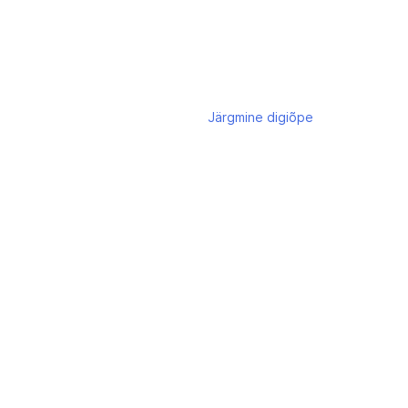
Järgmine
digiõpe