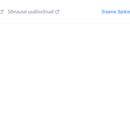
Sõnause uudissõnad
Sisene õpik