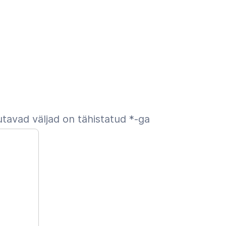
tavad väljad on tähistatud
*
-ga