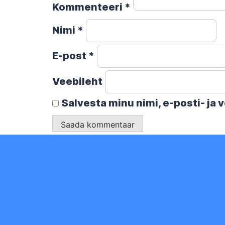
Kommenteeri
*
Nimi
*
E-post
*
Veebileht
Salvesta minu nimi, e-posti- ja