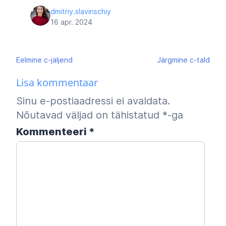
dmitriy.slavinschiy
16 apr. 2024
Navigeerimine
Eelmine
c-jäljend
Järgmine
c-tald
Lisa kommentaar
Sinu e-postiaadressi ei avaldata.
Nõutavad väljad on tähistatud
*
-ga
Kommenteeri
*